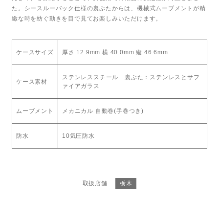
た。シースルーバック仕様の裏ぶたからは、機械式ムーブメントが精
緻な時を紡ぐ動きを目で見てお楽しみいただけます。
ケースサイズ
厚さ 12.9mm 横 40.0mm 縦 46.6mm
ステンレススチール 裏ぶた：ステンレスとサフ
ケース素材
ァイアガラス
ムーブメント
メカニカル 自動巻(手巻つき)
防水
10気圧防水
取扱店舗
栃木