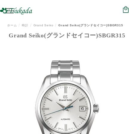
HOME
NEWS
ホーム
時計
Grand Seiko
Grand Seiko(グランドセイコー)SBGR315
Grand Seiko(グランドセイコー)SBGR315
ジュエリー
メガネ
時計
補聴器
会社概要
店舗情報
リクルート