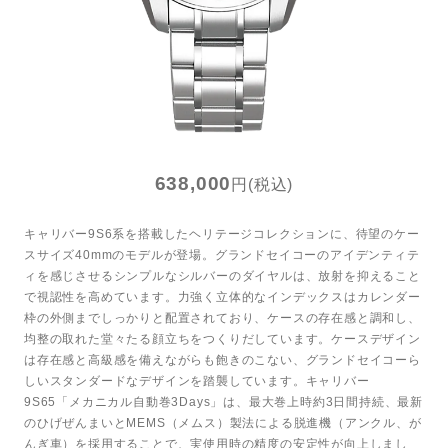
トンプキンス
LINEで問い合わせ
638,000
円(税込)
キャリバー9S6系を搭載したヘリテージコレクションに、待望のケー
スサイズ40mmのモデルが登場。グランドセイコーのアイデンティテ
ィを感じさせるシンプルなシルバーのダイヤルは、放射を抑えること
で視認性を高めています。力強く立体的なインデックスはカレンダー
枠の外側までしっかりと配置されており、ケースの存在感と調和し、
均整の取れた堂々たる顔立ちをつくりだしています。ケースデザイン
は存在感と高級感を備えながらも飽きのこない、グランドセイコーら
しいスタンダードなデザインを踏襲しています。キャリバー
9S65「メカニカル自動巻3Days」は、最大巻上時約3日間持続、最新
のひげぜんまいとMEMS（メムス）製法による脱進機（アンクル、が
んぎ車）を採用することで、実使用時の精度の安定性が向上しまし