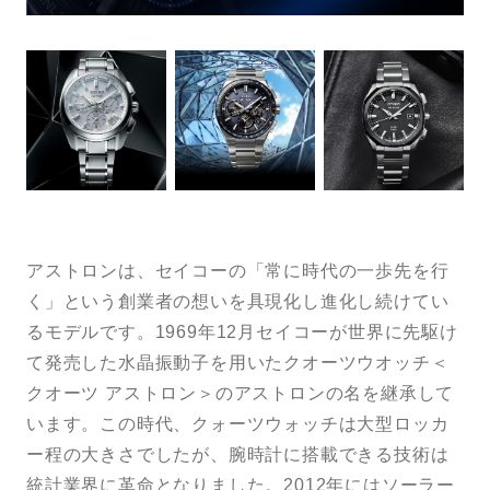
トンプキンス
LINEで問い合わせ
アストロンは、セイコーの「常に時代の一歩先を行
く」という創業者の想いを具現化し進化し続けてい
るモデルです。
1969年12月セイコーが世界に先駆け
て発売した水晶振動子を用いたクオーツウオッチ＜
クオーツ アストロン＞のアストロンの名を継承して
います。この時代、クォーツウォッチは大型ロッカ
ー程の大きさでしたが、腕時計に搭載できる技術は
統計業界に革命となりました。
2012年にはソーラー