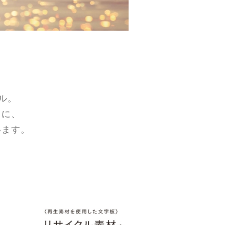
ル。
うに、
います。