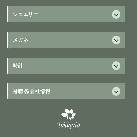
ジュエリー
ダイヤモンド
ダイヤモンド
メガネ
サービス
フォーエバーマーク
保証制度
時計
ブラウンダイヤモンド
グランドセイコー
新ジュニア保証
ウィッシュアポンアスター
Grand Seiko
補聴器/会社情報
治療用眼鏡の医療費助成
カラーストーン
セイコー
補聴器
カラーストーン
ASTRON
15項目視力測定
補聴器
HIRAMATSU
PRESAGE
修理について
聴こえについて
パール
レンズ