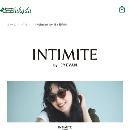
HOME
NEWS
ホーム
メガネ
iNtimité by EYEVAN
ジュエリー
メガネ
時計
補聴器
会社概要
店舗情報
リクルート