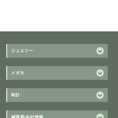
ジュエリー
ダイヤモンド
ダイヤモンド
メガネ
サービス
フォーエバーマーク
保証制度
時計
ブラウンダイヤモンド
グランドセイコー
新ジュニア保証
ウィッシュアポンアスター
Grand Seiko
補聴器/会社情報