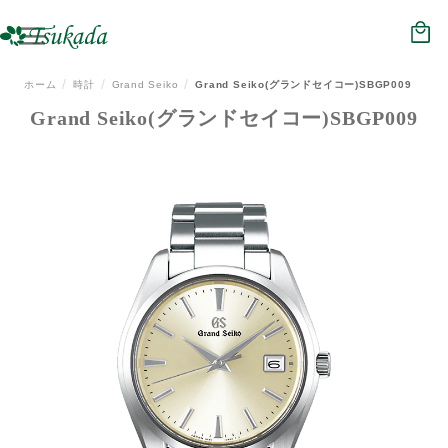
HOME
NEWS
ホーム
時計
Grand Seiko
Grand Seiko(グランドセイコー)SBGP009
Grand Seiko(グランドセイコー)SBGP009
ジュエリー
メガネ
時計
補聴器
会社概要
店舗情報
リクルート