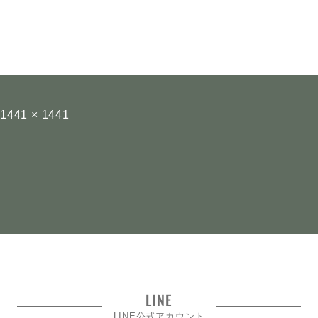
トンプキンス
LINEで問い合わせ
フ
1441 × 1441
ル
サ
イ
ズ
LINE
LINE公式アカウント