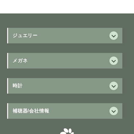
ジュエリー
ダイヤモンド
ダイヤモンド
メガネ
サービス
フォーエバーマーク
保証制度
時計
ブラウンダイヤモンド
グランドセイコー
新ジュニア保証
ウィッシュアポンアスター
Grand Seiko
補聴器/会社情報
治療用眼鏡の医療費助成
カラーストーン
セイコー
補聴器
カラーストーン
ASTRON
15項目視力測定
補聴器