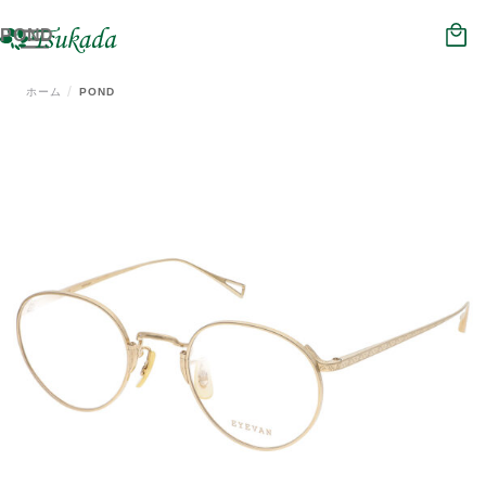
HOME
POND
NEWS
ホーム
POND
ジュエリー
メガネ
時計
補聴器
会社概要
店舗情報
リクルート