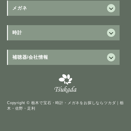
ダイヤモンド
メガネ
サービス
フォーエバーマーク
保証制度
時計
ブラウンダイヤモンド
グランドセイコー
新ジュニア保証
ウィッシュアポンアスター
Grand Seiko
補聴器/会社情報
治療用眼鏡の医療費助成
カラーストーン
セイコー
補聴器
カラーストーン
ASTRON
15項目視力測定
補聴器
HIRAMATSU
PRESAGE
修理について
聴こえについて
パール
レンズ
Copyright © 栃木で宝石・時計・メガネをお探しならツカダ｜栃
PROSPEX
パール
補聴器について
木・佐野・足利
レンズについて
LUKIA
WAKANA
購入の流れ
遠近両用
シチズン