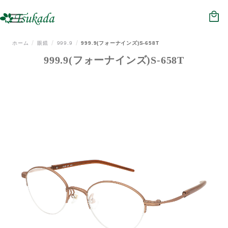
HOME
NEWS
ホーム
眼鏡
999.9
999.9(フォーナインズ)S-658T
999.9(フォーナインズ)S-658T
ジュエリー
メガネ
時計
補聴器
会社概要
店舗情報
リクルート