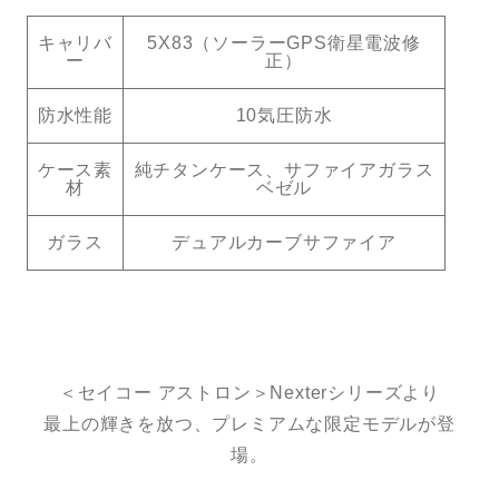
キャリバ
5X83（ソーラーGPS衛星電波修
ー
正）
防水性能
10気圧防水
ケース素
純チタンケース、サファイアガラス
材
ベゼル
ガラス
デュアルカーブサファイア
＜セイコー アストロン＞Nexterシリーズより
最上の輝きを放つ、プレミアムな限定モデルが登
場。