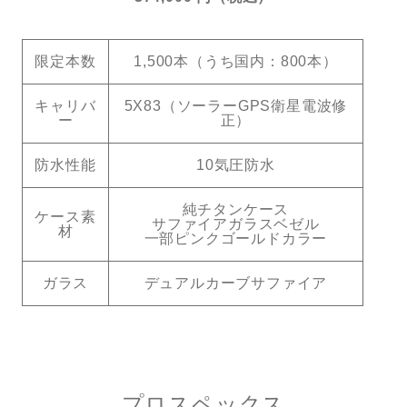
限定本数
1,500本（うち国内：800本）
キャリバ
5X83（ソーラーGPS衛星電波修
ー
正）
防水性能
10気圧防水
純チタンケース
ケース素
サファイアガラスベゼル
材
一部ピンクゴールドカラー
ガラス
デュアルカーブサファイア
プロスペックス