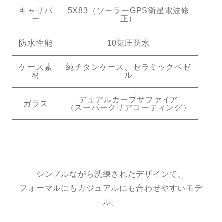
キャリバ
5X83（ソーラーGPS衛星電波修
ー
正）
防水性能
10気圧防水
ケース素
純チタンケース、セラミックベゼ
材
ル
デュアルカーブサファイア
ガラス
（スーパークリアコーティング）
シンプルながら洗練されたデザインで、
フォーマルにもカジュアルにも合わせやすいモデ
ル。