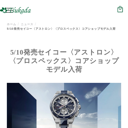
HOME
NEWS
ホーム
ニュース
5/10発売セイコー〈アストロン〉〈プロスペックス〉コアショップモデル入荷
ジュエリー
メガネ
5/10発売セイコー〈アストロン〉
〈プロスペックス〉コアショップ
時計
モデル入荷
補聴器
会社概要
店舗情報
リクルート