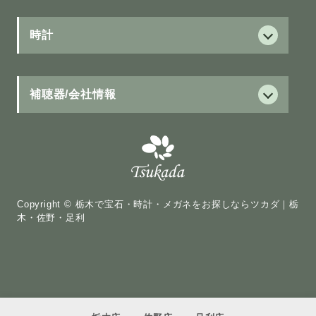
フォーエバーマーク
保証制度
時計
ブラウンダイヤモンド
グランドセイコー
新ジュニア保証
ウィッシュアポンアスター
Grand Seiko
補聴器/会社情報
治療用眼鏡の医療費助成
カラーストーン
セイコー
補聴器
カラーストーン
ASTRON
15項目視力測定
補聴器
HIRAMATSU
PRESAGE
修理について
聴こえについて
パール
レンズ
Copyright © 栃木で宝石・時計・メガネをお探しならツカダ｜栃
PROSPEX
パール
補聴器について
木・佐野・足利
レンズについて
LUKIA
WAKANA
購入の流れ
遠近両用
シチズン
美島
Q & A
エコドライブワン
中近両用
ブライダル
会社情報