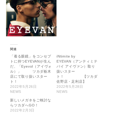
関連
「着る眼鏡」をコンセプ
iNtimite by
トに持つEYEVANが生ん
EYEVAN（アンティミテ
だ、「Eyevol（アイヴォ
バイ アイヴァン）取り
ル）」 ツカダ栃木
扱いスター
店にて取り扱いスター
ト！ 【ツカダ
ト！
佐野店・足利店】
2022年5月26日
2022年5月28日
NEWS
NEWS
新しいメガネをご検討な
らツカダへGO！
2022年2月3日