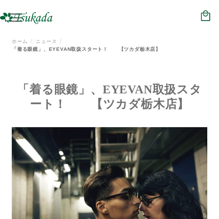
HOME
NEWS
ホーム
ニュース
「着る眼鏡」、EYEVAN取扱スタート！ 【ツカダ栃木店】
ジュエリー
メガネ
「着る眼鏡」、EYEVAN取扱スタ
ート！ 【ツカダ栃木店】
時計
補聴器
会社概要
店舗情報
リクルート